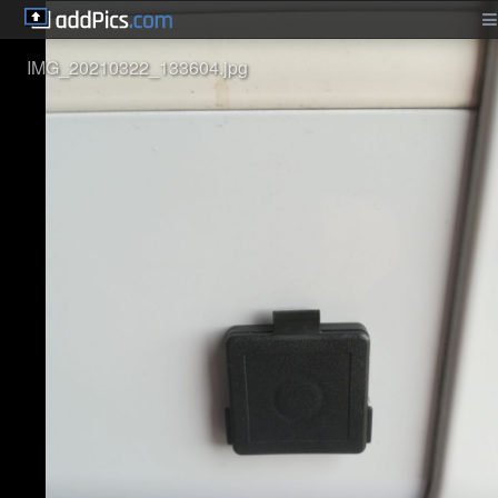
IMG_20210322_133604.jpg